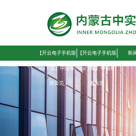
【开云电子手机版app下载】中国有限公司
【开云电子手机版
【开云电子手机版
新
app下载】中国有
app下载】中国有
限公司
限公司