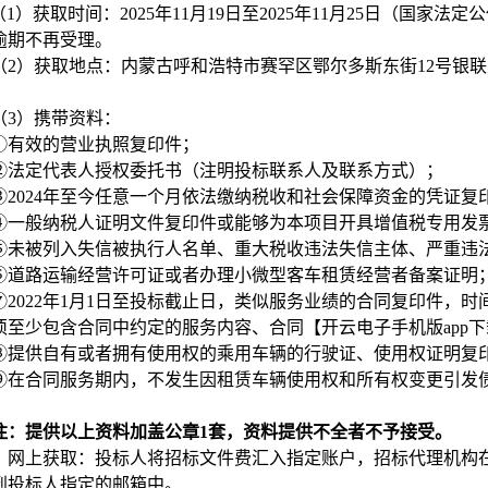
（1）
获取
时间：2025年11月19日至2025年11月25日（国家法定公休日
逾期不再受理。
（2）获取地点：
内蒙古呼和浩特市赛罕区鄂尔多斯东街12号银联
（3）携带
资料：
①
有效的营业执照复印件；
②法定代表人授权委托书（注明投标联系人及联系方式）；
③2024年至今任意一个月依法缴纳税收和社会保障资金的凭证复
④一般纳税人证明文件复印件或能够为本项目开具增值税专用发
⑤未被列入失信被执行人名单、重大税收违法失信主体、严重违
⑥道路运输经营许可证或者办理小微型客车租赁经营者备案证明
⑦2022年1月1日至投标截止日，类似服务业绩的合同复印件，
须至少包含合同中约定的服务内容、合同【开云电子手机版app
⑧提供自有或者拥有使用权的乘用车辆的行驶证、使用权证明复
⑨
在合同服务期内，不发生因租赁车辆使用权和所有权变更引发
。
注：提供以上资料加盖公章1套，资料提供不全者不予接受。
、网上获取：
投标人将招标文件费汇入指定账户，招标代理机构在
到投标人指定的邮箱中。