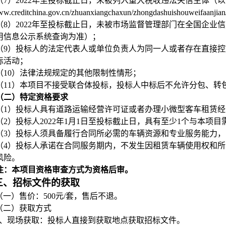
（7）2022年至投标截止日，未被列入重大税收违法失信主体（
w.creditchina.gov.cn/zhuanxiangchaxun/zhongdashuishouweifa
（8）2022年至投标截止日，未被市场监督管理部门在全国企
用信息公示系统查询为准）；
（9）投标人的法定代表人或单位负责人为同一人或者存在直接
标活动；
（10）法律法规规定的其他限制性情形；
（11）
本项目不接受联合体投标，
投标人
中标后不允许分包、转
（二）特定资格要求
（1）投标人具有道路运输经营许可证或者办理小微型客车租赁
（2）投标人2022年1月1日至投标截止日，具有至少1个与本项
（3）投标人须具备履行合同所必需的车辆资源和专业服务能力，
（4）投标人承诺在合同服务期内，不发生因租赁车辆使用权和
风险。
注：本项目资格审查方式为资格后审。
三
、招标文件的获取
（一）售价：500元/套，售后不退。
（二）获取方式
1、现场获取：投标人直接到获取地点获取招标文件。