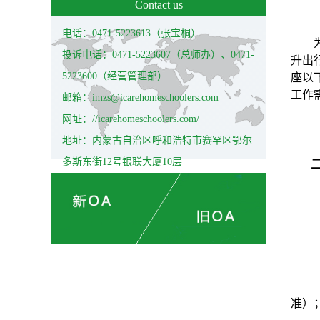
Contact us
电话：0471-5223613（张宝桐）
投诉电话：0471-5223607（总师办）、0471-
升出
5223600（经营管理部）
座以
工作
邮箱：imzs@icarehomeschoolers.com
网址：//icarehomeschoolers.com/
地址：内蒙古自治区呼和浩特市赛罕区鄂尔
多斯东街12号银联大厦10层
准）