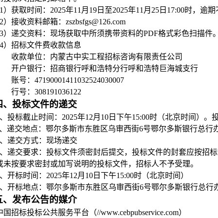
1）获取时间：
2025年11月19日至2025年11月25日
17:00时，逾
2）接收资料邮箱：zszbsfgs@126.com
3）递交资料：现场获取中所须携带资料的PDF格式彩色扫描件
4）招标文件费收款信息
收款单位：内蒙古中实工程招标咨询有限责任公司
开户银行：招商银行呼和浩特分行呼和浩特巨海城支行
账号：47190001411032524030007
行号：308191036122
四、投标文件的递交
1、投标截止时间：
2025年12月10日下
午15:00时（北京时间）
2、递交地点：
鄂尔多斯市东胜区乌审西街6号鄂尔多斯银行总行
3、递交方式：现场递交
4、递交要求：投标文件须密封后提交，投标文件的封套应按招
或未按要求密封或加写说明的投标文件，招标人不予受理。
5、开标时间：
2025年12月10日
下午15:00时
（北京时间）
6、
开标
地点：
鄂尔多斯市东胜区乌审西街6号鄂尔多斯银行总行
五、发布公告的媒介
中国招标投标公共服务平台
（//www.cebpubservice.com）