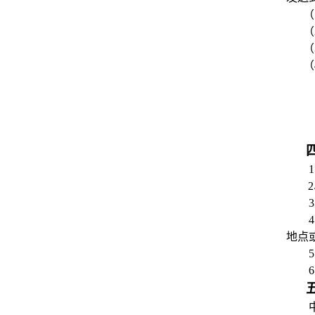
（
（
（
（
地点