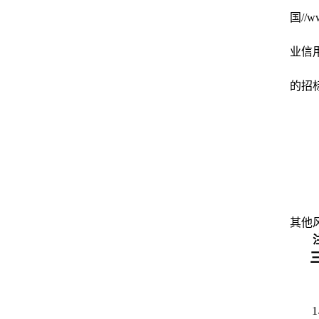
国//ww
业信
的招
其他