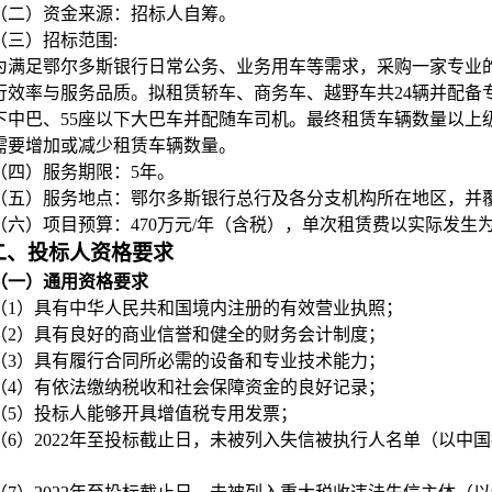
（二）资金来源：招标人自筹。
（三）招标范围:
为满足鄂尔多斯银行日常公务、业务用车等需求，采购一家专业
行效率与服务品质。拟租赁轿车、商务车、越野车共24辆并配备
下中巴、55座以下大巴车并配随车司机。最终租赁车辆数量以上
需要增加或减少租赁车辆数量。
（四）
服务期限
：
5
年
。
（五）服务地点：鄂尔多斯银行总行及各分支机构所在地区，并
（六）项目预算：470万元/年（含税），单次租赁费以实际发生
二、投标人资格要求
（一）通用资格要求
（1）具有中华人民共和国
境内注册的
有效营业执照；
（2）具有良好的商业信誉和健全的财务会计制度；
（3）具有履行合同所必需的设备和专业技术能力；
（4）有依法缴纳税收和社会保障资金的良好记录；
（5）投标人能够开具增值税专用发票；
（6）2022年至投标截止日，未被列入失信被执行人名单（以中国执行信息公开网 /
；