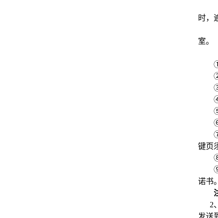
时，
室
。
键页
诺书
2
发送