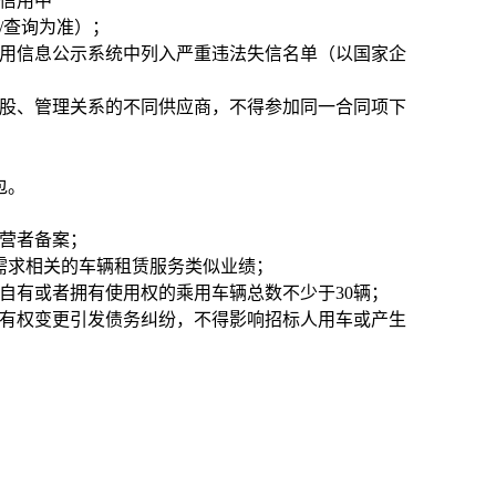
以信用中
anjian/查询为准）；
业信用信息公示系统中列入严重违法失信名单（以国家企
控股、管理关系的不同供应商，不得参加同一合同项下
包。
经营者备案；
目需求相关的车辆租赁服务类似业绩；
自有或者拥有使用权的乘用车辆总数不少于30辆
；
所有权变更引发债务纠纷，不得影响招标人用车或产生