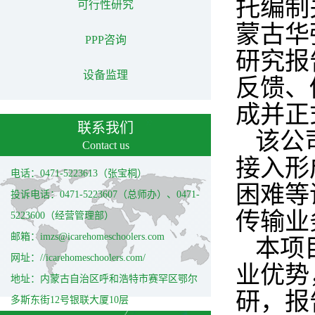
托编制
可行性研究
蒙古华
PPP咨询
研究报
设备监理
反馈、
成并正
联系我们
该公
Contact us
接入形
电话：0471-5223613（张宝桐）
困难等
投诉电话：0471-5223607（总师办）、0471-
传输业
5223600（经营管理部）
邮箱：imzs@icarehomeschoolers.com
本项
网址：//icarehomeschoolers.com/
业优势
地址：内蒙古自治区呼和浩特市赛罕区鄂尔
研，报
多斯东街12号银联大厦10层