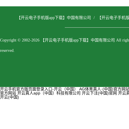
【开云电子手机版app下载】中国有限公司
/
【开云电子手机版
Copyright © 2002-2026 【开云电子手机版app下载】中国有限公司 All righ
reserved.
开云手机官方版页面登录入口-开云（中国）
AG体育真人·(中国)官方网站-
官方网站
开云真人app（中国）科技有限公司
开云下注(中国)官网
开云
开云(中国)