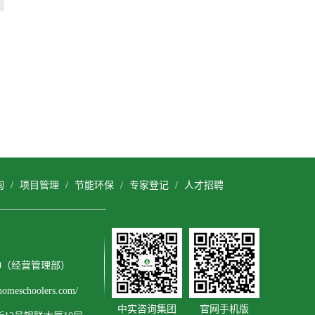
询
/
项目管理
/
节能环保
/
专家登记
/
人才招聘
3600（经营管理部）
meschoolers.com/
中实咨询集团
官网手机版