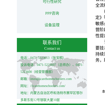
可行性研究
全流
PPP咨询
定》
敏感
设备监理
营阶
性提
联系我们
要技
Contact us
持续
电话：0471-5223613（张宝桐）
务，
投诉电话：0471-5223607（总师办）、0471-
5223600（经营管理部）
邮箱：imzs@icarehomeschoolers.com
网址：//icarehomeschoolers.com/
地址：内蒙古自治区呼和浩特市赛罕区鄂尔
多斯东街12号银联大厦10层