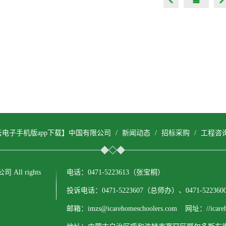
云电子手机版app下载】中国有限公司
/
新闻动态
/
招标采购
/
工程咨
All rights
电话：0471-5223613（张宝桐）
投诉电话：0471-5223607（总师办）、0471-522
邮箱：imzs@icarehomeschoolers.com 网址：//icareho